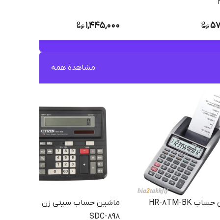
1,445,000
57
مشاهده همه
ماشین حساب HR-8TM-BK
ماشین حساب سیتی زن مدل
SDC-898