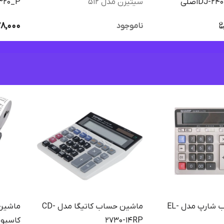
سیتیزن مدل ۵۱۲
320_P
8,000
ناموجود
ماشین حساب شارپ مدل EL-
ماشین حساب کاتیگا مدل CD-
2730-14RP
کاسیو