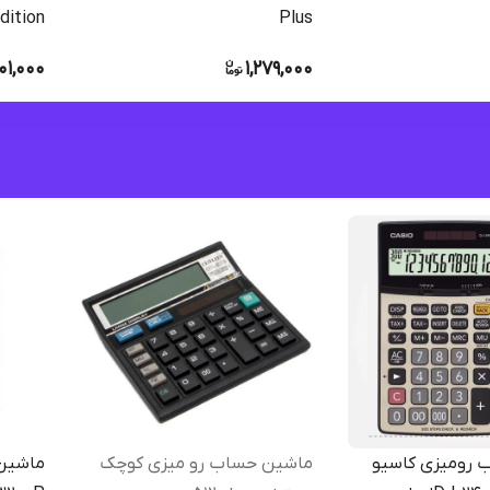
dition
Plus
01,000
1,279,000
 رومیزی کاسیو
ماشین حساب رو میزی کوچک