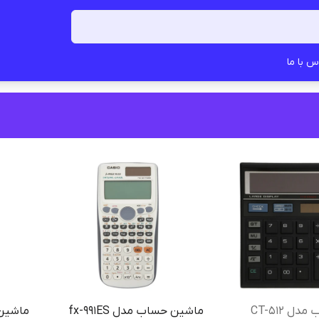
س با ما
 CT-512
ماشین حساب مدل fx-991ES