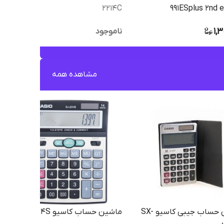
2214C
991ESplus 2nd e
1,3
ناموجود
مشاهده همه
ماشین حساب جیبی کاسیو SX-
ماشین حساب کاسیو DJ-2214S