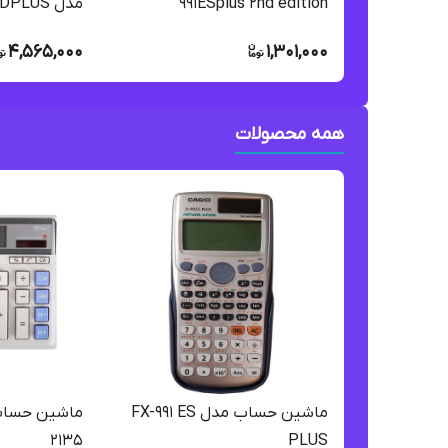
991ESplus 2nd edition
مدل DJ-240DPLUSاصلی
4,565,000
1,301,000
همه محصولات
ماشین حساب مدل FX-991 ES
2135
PLUS