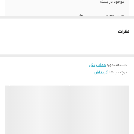
موجود در بسته
جنس جعبه
فلز
سایر توضیحات
- دارای نوک نرم - مداد آبرنگی (قابل حل در آب)
نظرات
- بدنه‌ی مقاوم در برابر شکستگی
طول بدنه
160 میلی‌متر
دسته‌بندی
:
مداد رنگی
برچسب‌ها :
کرنداش