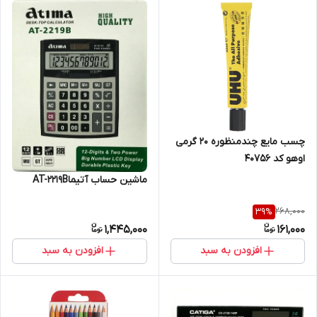
چسب مایع چندمنظوره 20 گرمی
اوهو کد 40756
ماشین حساب آتیماAT-2219B
268,000
39
%
1,445,000
161,000
افزودن به سبد
افزودن به سبد