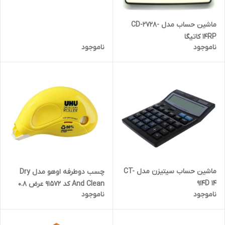
ماشین حساب مدل CD-2728-
14RP کاتیگا
ناموجود
ناموجود
ماشین حساب سیتیزن مدل CT-
چسب دوطرفه اوهو مدل Dry
914D 14
And Clean کد 91572 عرض 0.8
ناموجود
ناموجود
سانتی متر