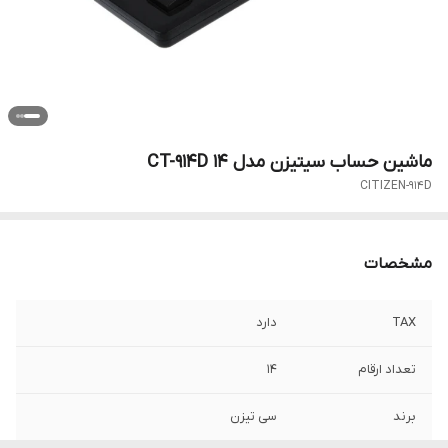
ماشین حساب سیتیزن مدل CT-914D 14
CITIZEN-914D
مشخصات
TAX
دارد
تعداد ارقام
14
برند
سی تیزن