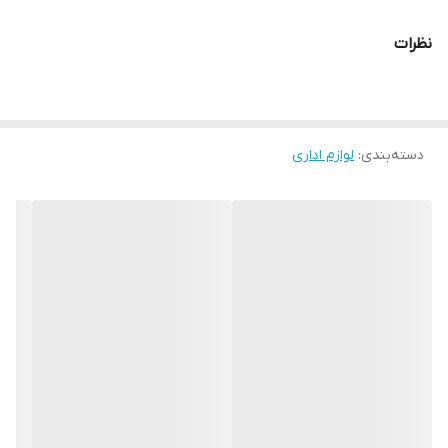
کلید های کاربردی
دارد
M+,M_,MRC,TAX
نظرات
تعداد رنگ نمایشگر
1 رنگ
دسته‌بندی
:
لوازم اداری