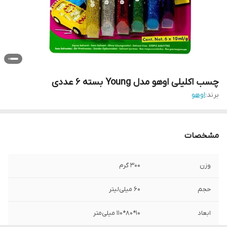
چسب اکلیلی اوهو مدل Young بسته 6 عددی
برند:
اوهو
مشخصات
وزن
300 گرم
حجم
60 میلی‌لیتر
ابعاد
10*80*110 میلی‌متر