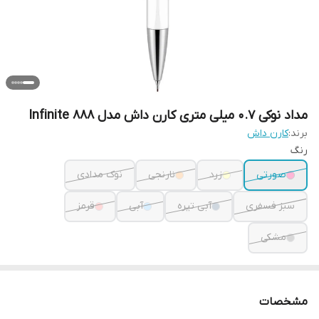
مداد نوکی 0.7 میلی متری کارن داش مدل Infinite 888
برند:
کارن داش
رنگ
صورتی
زرد
نارنجی
نوک مدادی
سبز فسفری
آبی تیره
آبی
قرمز
مشکی
مشخصات