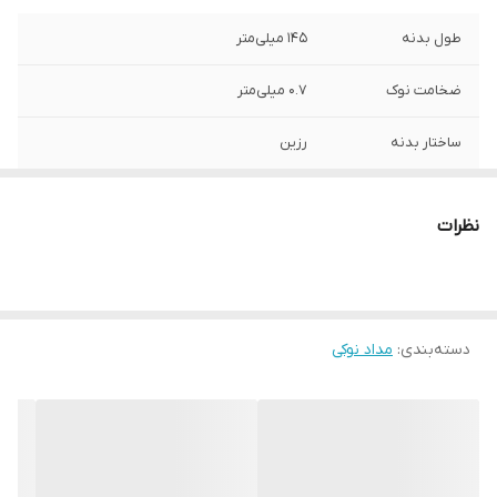
طول بدنه
145 میلی‌متر
ضخامت نوک
0.7 میلی‌متر
ساختار بدنه
رزین
فرم سطح مقطع
شش ضلعی
نظرات
کشور مبدا برند و
سوئیس
محصول
سایر توضیحات
- دارای بدنه‌ای با طراحی ارگونومیک
شش‌ضلعی برای کاربرد آسان و بدون خستگی -
دسته‌بندی
:
مداد نوکی
دارای گیره برای حمل در جیب
وزن
16 گرم