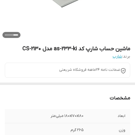
ماشین حساب شارپ کد as-233-ki مدل CS-2130
برند:
شارپ
ضمانت نامه 24ماهه فروشگاه شریعتی
مشخصات
ابعاد
180x170x180 میلی‌متر
وزن
265 گرم