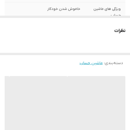
ویژگی های ماشین
خاموش شدن خودکار
حساب
تعداد رنگ نمایشگر
1
نظرات
تعداد کاراکتر
دارای نمایشگر با ظرفیت نمایش تا 12 کاراکتر
منبع تغذیه
پنل خورشیدی و باتری
دسته‌بندی
:
ماشین حساب
نوع نمایشگر
دیجیتال
رنگ
طوسی