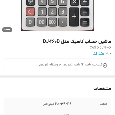
ماشین حساب کاسیک مدل DJ-260D
CASIO DJ260-D
برند:
متفرقه
ضمانت ماهه 12 ماهه تعویض فروشگاه شریعتی
مشخصات
ابعاد
219×146×38 میلی‌متر