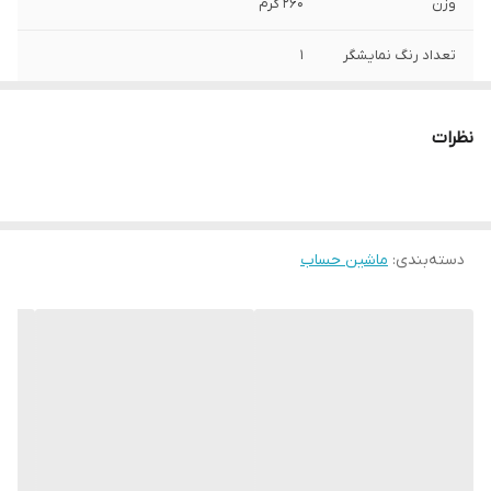
وزن
260 گرم
تعداد رنگ نمایشگر
1
تعداد کاراکتر
16
نظرات
منبع تغذیه
پنل خورشیدی و باتری
نوع نمایشگر
دارای نمایشگر با ظرفیت نمایش تا 16 رقم
دسته‌بندی
:
ماشین حساب
سایر توضیحات
چک کردن محاسبات قبلی تا 112 مرحله صفحه
نمایش بزرگ منبع تغذیه خورشیدی زمانی که
نور کافی است و باتری زمانی که نور کافی نیست
دارای کلید دو صفر و سه صفر دارای کلیدهای
Check و Correct برای بررسی صحت اطلاعات
وارد شده
رنگ
نقره ای