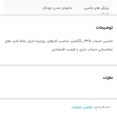
ویژگی های ماشین
خاموش شدن خودکار
حساب
رزولوشن صفحه
معمولی
توضیحات
نمایش
ماشین حساب EL_2135شارپ مناسب کارهای روزمره دارای تمام کلید های
تعداد رنگ نمایشگر
معمولی
محاسباتی حساب داری با قیمت اقتصادی .
تعداد کاراکتر
12
ذخیره سازی
خیر
نظرات
سیستم عامل
خیر
منبع تغذیه
پنل نوری و باتری
نوع کاغذ
خیر
دسته‌بندی
:
ماشین حساب