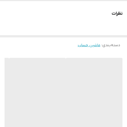
تعداد رنگ نمایشگر
تک‎رنگ
نظرات
تعداد کاراکتر
14
منبع تغذیه
باتری و پنل خورشیدی
دسته‌بندی
:
ماشین حساب
نوع نمایشگر
LCD تک خطی
سایر توضیحات
دارای کلید دو صفر و سه صفر کلید برای تعیین
نحوه گرد کردن اعداد کلید برای تعیین تعداد
اعشار امکان مرور محاسبات تا 112 مرحله دارای
کلید Auto Replay برای مرور محاسبات به
صورت خودکار دارای کلید جمع کل (GT) دارای
کلید حافظه دارای تست اسکناس
رنگ
بژ