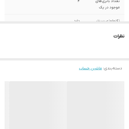
تعداد باتری‌های
4
موجود در پک
تکنولوژی پرینتر
دارد
گارنتی
12 ماهه فروشگاه شریعتی
نظرات
سرعت چاپ
4خط در ثانیه
کلید های کاربردی
دارد
M+,M_,MRC,TAX
دسته‌بندی
:
ماشین حساب