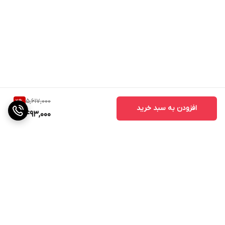
5,617,000
2
%
افزودن به سبد خرید
5,493,000
برگشت به بالا