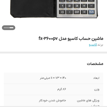
ماشین حساب کاسیو مدل fx-3600pv
برند:
کاسیو
مشخصات
ابعاد
140 × 73 × 11 میلی‌متر
وزن
86 گرم
ویژگی های ماشین
خاموش شدن خودکار
حساب