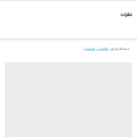
تعداد رنگ نمایشگر
تک‎رنگ
نظرات
تعداد کاراکتر
10+2
منبع تغذیه
باتری و پنل خورشیدی
دسته‌بندی
:
ماشین حساب
اقلام همراه
کیس محافظ
نوع نمایشگر
LCD تک خطی
سایر توضیحات
ماشین حساب با قابلیت برنامه نویسی دارای
استاندارد CE
رنگ
نقره ای