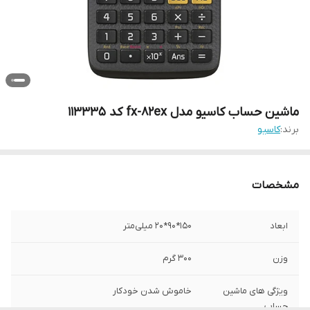
ماشین حساب کاسیو مدل fx-82ex کد 113335
برند:
کاسیو
مشخصات
ابعاد
150*90*20 میلی‌متر
وزن
300 گرم
ویژگی های ماشین
خاموش شدن خودکار
حساب