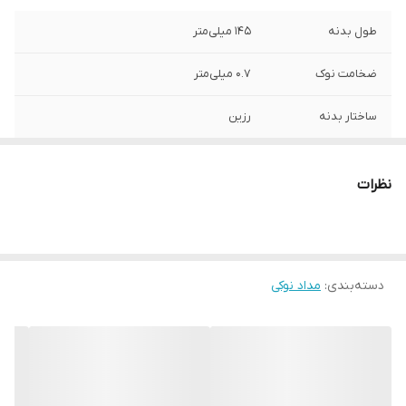
طول بدنه
145 میلی‌متر
ضخامت نوک
0.7 میلی‌متر
ساختار بدنه
رزین
فرم سطح مقطع
شش ضلعی
نظرات
کشور مبدا برند و
سوئیس
محصول
سایر توضیحات
- دارای بدنه‌ای با طراحی ارگونومیک
شش‌ضلعی برای کاربرد آسان و بدون خستگی -
دسته‌بندی
:
مداد نوکی
دارای گیره برای حمل در جیب
وزن
16 گرم