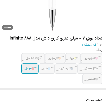
مداد نوکی 0.7 میلی متری کارن داش مدل Infinite 888
برند:
کارن داش
رنگ
صورتی
زرد
نارنجی
نوک مدادی
سبز فسفری
آبی تیره
آبی
قرمز
مشکی
مشخصات