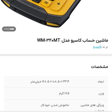
ماشین حساب کاسیو مدل WM-320MT
برند:
کاسیو
مشخصات
ابعاد
33.4 × 108.5 × 168.5 میلی‌متر
وزن
175 گرم
ویژگی های ماشین
خاموش شدن خودکار
حساب