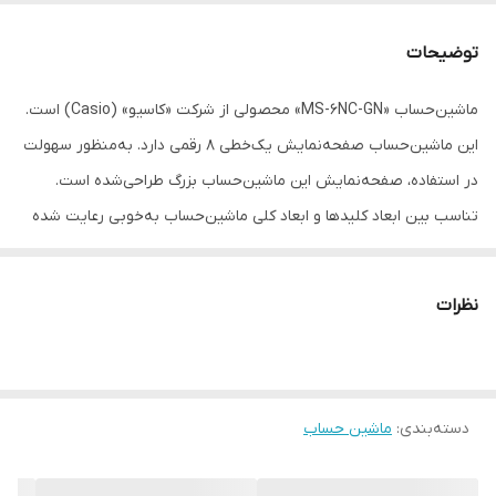
منبع تغذیه
باتری و پنل خورشیدی
توضیحات
اقلام همراه
کیس محافظ
ماشین‌حساب «MS-6NC-GN» محصولی از شرکت «کاسیو» (Casio) است.
نوع نمایشگر
LCD - ساده
این ماشین‌حساب صفحه‌نمایش یک‌خطی 8 رقمی دارد. به‌منظور سهولت
سایر توضیحات
مجهز به قابلیت Key RollOver مجهز به
در استفاده، صفحه‌نمایش این ماشین‌حساب بزرگ طراحی‌شده است.
کلید‌های Tax+ و Tax- مجهز به کلید % دارای
تناسب بین ابعاد کلیدها و ابعاد کلی ماشین‌حساب به‌خوبی رعایت شده
کلید‌های پلاستیکی
است و یک انگشت به‌راحتی بر روی کلید قرار می‌گیرد؛ به همین دلیل
ابعاد
19.2 × 87 × 120.5 میلی‌متر
احتمال بروز خطا در محاسبات سریع کاهش‌یافته است. این محصول دارای
نظرات
کلیدهای حافظه، درصد و TAX+ و TAX- است. تأمین‌کننده انرژی این
ماشین‌حساب شرکت کاسیو، باتری و پنل خورشیدی است و با مجهز شدن
به حالت خاموش خودکار، هنگامی‌که از ماشین‌حساب MS-6NC-GN
دسته‌بندی
:
ماشین حساب
استفاده‌ای نمی‌کنید، خاموش می‌شود. این ماشین‌حساب علاوه بر بادوام
بودن، از کیفیت ساخت بالایی برخوردار است؛ به‌طوری‌که هنگام فشردن