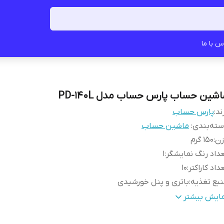
س با ما
اشین حساب پارس حساب مدل PD-140L
ند:
پارس حساب
ته‌بندی
:
ماشین حساب
زن
:
150 گرم
داد رنگ نمایشگر
:
1
داد کاراکتر
:
10
بع تغذیه
:
باتری و پنل خورشیدی
ع نمایشگر
:
یک حطی
مایش بیشتر
ایر توضیحات
:
- صفحه نمایش بزرگ - دو منبع تغذیه