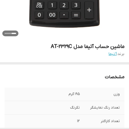
ماشین حساب آتیما مدل AT-2329C
برند:
آتیما
مشخصات
وزن
195 گرم
تعداد رنگ نمایشگر
تک‎رنگ
تعداد کاراکتر
12