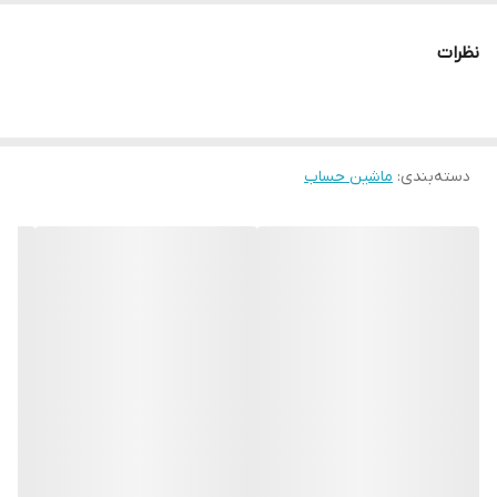
منبع تغذیه
باتری و پنل خورشیدی
نظرات
نوع نمایشگر
LCD تک خطی
سایر توضیحات
کلید برای تعیین نحوه گرد کردن اعداد کلید
برای تعیین تعداد اعشار دارای گواهی استاندارد
CE جنس کلیدها: پلاستیک دارای کلید جمع کل
دسته‌بندی
:
ماشین حساب
(GT) دارای کلیدهای حافظه M+ ،M- ،MRC
دارای کلید دو صفر
ابعاد
165x108x30 میلی‌متر