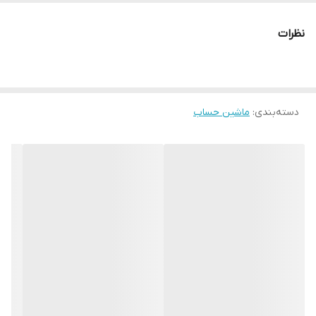
تعداد کاراکتر
10+2
نظرات
منبع تغذیه
باتری سلولی خورشیدی
اقلام همراه
کیس محافظ
دسته‌بندی
:
ماشین حساب
نوع نمایشگر
دو خطی
سایر توضیحات
نوع باتری: LR41X1 1.5V دارای راهنمای استفاده
دمای مناسب جهت افزایش طول عمر: 0 تا 40
درجه سانتی گراد رطوبت بر روی عملکرد این
دستگاه تأثیر منفی دارد. کشور مبدا برند: ژاپن
ابعاد
139 × 72 × 10 میلی‌متر