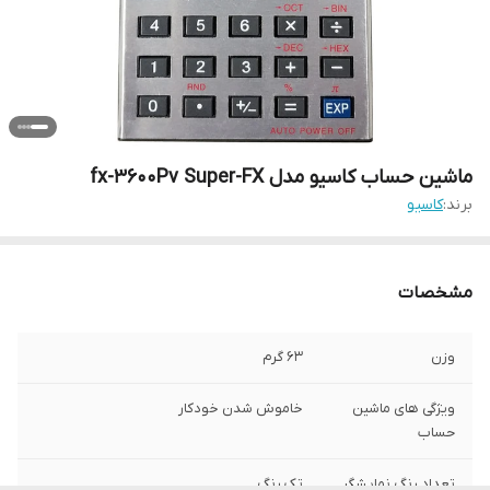
ماشین حساب کاسیو مدل fx-3600Pv Super-FX
برند:
کاسیو
مشخصات
وزن
63 گرم
ویژگی های ماشین
خاموش شدن خودکار
حساب
تعداد رنگ نمایشگر
تک رنگ