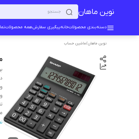
نوین ماهان
دسته‌بندی محصولات
خانه
پیگیری سفارش
همه محصولات
تما
نوین ماهان
/
ماشین حساب
ما
بر
دس
و
و
تع
من
سا
ن
ت