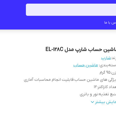
س با ما
شین حساب شارپ مدل EL-128C
ند:
شارپ
ته‌بندی
:
ماشین حساب
زن
:
95 گرم
یژگی های ماشین حساب
:
قابلیت انجام محاسبات آماری
داد کاراکتر
:
12
بع تغذیه
:
نور و باتری
یر
جداسازی اعداد تا 3 رقم حافظه‌ی 
مایش بیشتر
وضیحات
:
مالیات قابلیت کنترل و تصحیح