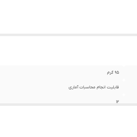
عاد
:
12 × 155 × 97 میلی‌متر
95 گرم
قابلیت انجام محاسبات آماری
12
نور و باتری
جداسازی اعداد تا 3 رقم حافظه‌ی 3 کلیدی دکمه‌ی 2 صفر محاسبه‌ی مالیات قابلیت کنترل و تصحیح