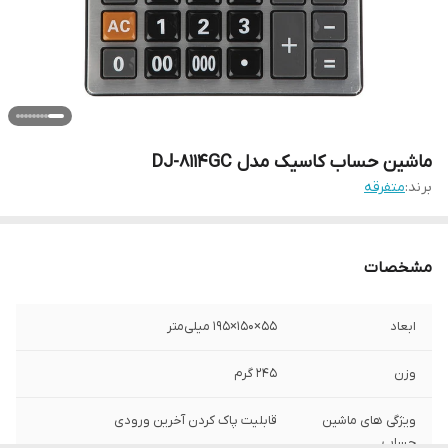
ماشین حساب کاسیک مدل DJ-8114GC
برند:
متفرقه
مشخصات
ابعاد
55×150×195 میلی‌متر
وزن
245 گرم
ویژگی های ماشین
قابلیت پاک کردن آخرین ورودی
حساب