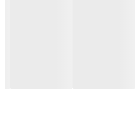
بتوان از ماشین حساب کاسیک مدل DJ-8114GC توسط افراد با سن و سال
بالا و حتی دارای چشم ضعیف نیز استفاده شود.