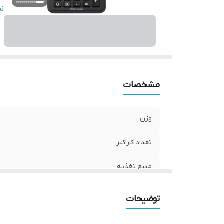
ر
ن
سا
ت
اب
مشخصات
وزن
تعداد کاراکتر
منبع تغذیه
سرعت چاپ
توضیحات
رنگ چاپ