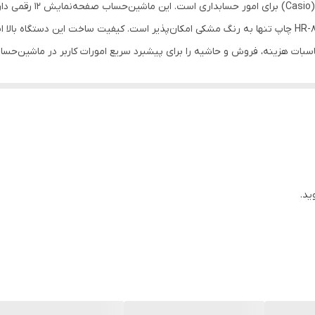
ویژگی‌های آن محسوب می‌شود. در ماشین‌حساب HR-8RC-BK چاپ تنها به رنگ مشکی امکان‌پذیر است. کیفیت س
RollOver
RePrint می‌توانید محاسبات را برای بار چندم به چاپ برسانید و ویژگی Key RollOver از وارد 
208.5x102×42 میلی‌متر
ید.