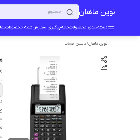
نوین ماهان
دسته‌بندی محصولات
خانه
پیگیری سفارش
همه محصولات
تما
نوین ماهان
/
ماشین حساب
ما
بر
ر
دس
و
تع
من
س