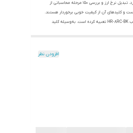
ماشین‌حساب «HR-8RC-BK» محصولی از شرکت «کاسیو» (Casio) برای امور حسابداری است. این ماشین‌حساب صفحه‌نمایش 12 رقمی دارد. تبدیل نرخ ارز و بررسی 150 مرحله محاسباتی از
- قابلیت محاسبه درصد حاشیه سود - قابلیت تبدیل ارز - دارای کلیدهای TAX+ و TAX- - دارای کلید محاسباتی هزینه،
اخت این دستگاه بالا است و کلیدهای آن از کیفیت خوبی برخوردار هستند.
فروش و حاشیه سود - دارای کلید Reprint برای چاپ دوباره محاسبات - دارای کلیدهای حافظه - مجهز به ویژگی Key
شرکت کاسیو کلیدهای حافظه، TAX+، TAX، دو صفر، محاسبات هزینه، فروش و حاشیه را برای پیشبرد سریع امورات کاربر در ماشین‌حساب HR-8RC-BK تعبیه کرده است. به‌وسیله کلید
شدن تمامی ارقام به هنگام محاسبه سریع، اطمینان حاصل می‌کند. این دستگاه ابعادی برابر با
افزودن نظر