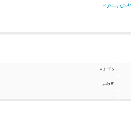
نگ چاپ
:
مشکی
مایش بیشتر
یر
- قابلیت محاسبه درصد حاشیه سود - قابلیت تبدیل ارز - دار
وضیحات
:
کلیدهای TAX+ و TAX- - دارای کلید محاسباتی هزینه، فرو
حاشیه سود - دارای کلید Reprint برای چاپ دوباره محاس
کلیدهای حافظه - مجهز به ویژگی Key RollOver
عاد
:
208.5x102×42 میلی‌متر
345 گرم
12 رقمی
-
2.0 خط در ثانیه
مشکی