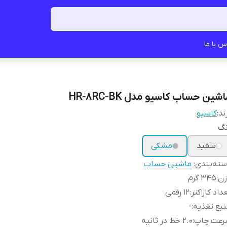
س با ما
شین حساب کاسیو مدل HR-8RC-BK
ند:
کاسیو
نگ
سفید
مشکی
ته‌بندی
:
ماشین حساب
زن
:
345 گرم
داد کاراکتر
:
12 رقمی
بع تغذیه
:
-
رعت چاپ
:
2.0 خط در ثانیه