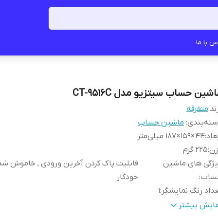
س با ما
شین حساب سیتزیو مدل CT-9516C
ند:
متفرقه
ته‌بندی
:
ماشین حساب
عاد
:
44×159×187 میلی‌متر
زن
:
225 گرم
یژگی های ماشین
قابلیت پاک کردن آخرین ورودی , خاموش ش
ساب
:
خودکار
داد رنگ نمایشگر
:
1
داد کاراکتر
:
16
مایش بیشتر