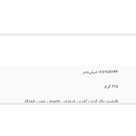
بع تغذیه
:
- باتری - پنل خورشیدی
ع نمایشگر
:
LCD تک خطی
نگ
:
بژ
44×159×187 میلی‌متر
225 گرم
قابلیت پاک کردن آخرین ورودی , خاموش شدن خودکار
1
16