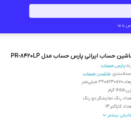
س با ما
شین حساب ایرانی پارس حساب مدل PR-8420LP
ند:
پارس حساب
ته‌بندی
:
ماشین حساب
عاد
:
320x230x70 میلی‌متر
زن
:
1655 گرم
داد رنگ نمایشگر
:
دو رنگ
داد کاراکتر
:
14
یره سازی
:
140 مرحله با امکان تصحیح
مایش بیشتر
بع تغذیه
:
برق مستقیم