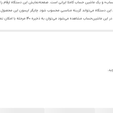
برق مستقیم
گفتنی است عرض کاغذ 58 میلی‌متر است. از امکان
رول کاغذی 79 میلی متری
ی می‌توان به جمع موقت، جمع کل، دو و سه صفر و انجام محاسبات مالیاتی اشار
حدود 4/3 خط در ثانیه
شده است تا در انجام سریع محاسبات خطا به حداقل برسد.
دو رنگ مشکی و قرمز
لامپ تصویر بزرگ
کرم
ید.