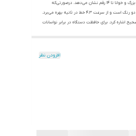
ماشین‌حساب «PR-8420LP» محصولی از شرکت «پارس حساب» و یک ماشین حساب کاملا ایرانی است. صفحه‌نمایش این دستگاه ارقام را بزرگ و خوانا تا 14 رقم نشان می‌دهد. درصورتی‌که
محاسبات بلندپایه‌ای انجام می‌دهید که نیاز به چاپ دارد، این دستگاه می‌تواند گزینه مناسبی محسوب شود. چاپگر اپسون این محصول دو رنگ است و از سرعت 4.3 خط در ثانیه بهره می‌برد.
اتی که در این ماشین‌حساب مشاهده می‌شود می‌توان به ذخیره 140 مرحله با امکان تصحیح اشاره کرد. برای حافظت دستگاه در برابر نواسانات
ه کرد. تناسب ابعاد کلی این ماشین‌حساب لامپی و
افزودن نظر