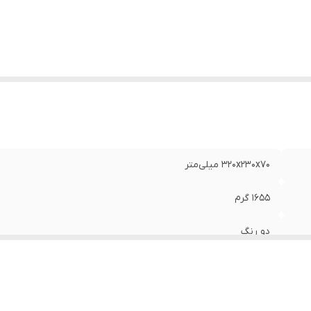
ع کاغذ
:
رول کاغذی 79 میلی متری
رعت چاپ
:
حدود 4/3 خط در ثانیه
نگ چاپ
:
دو رنگ مشکی و قرمز
ع نمایشگر
:
لامپ تصویر بزرگ
نگ
:
کرم
320x230x70 میلی‌متر
1655 گرم
دو رنگ
14
140 مرحله با امکان تصحیح