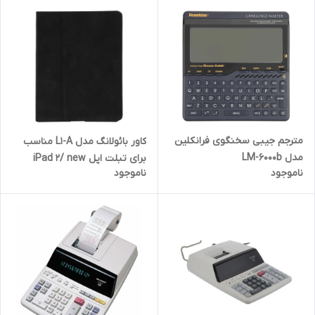
مترجم جیبی سخنگوی فرانکلین
کاور بائولانگ مدل L1-A مناسب
مدل LM-6000b
برای تبلت اپل iPad 2/ new
ناموجود
ناموجود
iPad