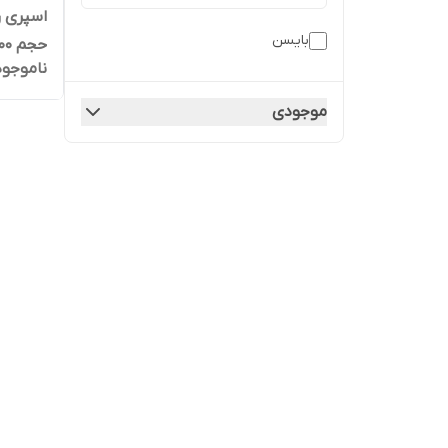
اسپری ر
بایسن
حجم 400 میلی لیتر
ناموجود
موجودی