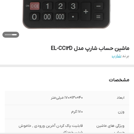
ماشین حساب شارپ مدل EL-CC12D
برند:
شارپ
مشخصات
ابعاد
40×130×170 میلی‌متر
وزن
170 گرم
ویژگی های ماشین
قابلیت پاک کردن آخرین ورودی , خاموش
حساب
شدن خودکار