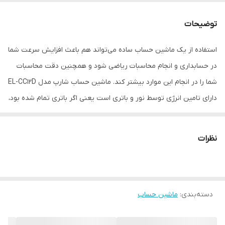
تعداد رنگ نمایشگر
1
توضیحات
تعداد کاراکتر
12
استفاده از یک ماشین حساب ساده می‌تواند هم باعث افزایش سرعت شما
در حسابداری و انجام محاسبات ریاضی شود و همچنین دقت محاسبات
منبع تغذیه
باتری و نور
شما را در انجام این موارد بیشتر کند. ماشین حساب شارپ مدل EL-CC12D
اقلام همراه
دفترچه‌ راهنما
دارای تامین انرژی توسط نور و باتری است یعنی اگر باتری تمام شده بود،
با استفاده از سلول‌های نوری که روی ماشین حساب تعبیه شده است،
نوع نمایشگر
خطی
می‌توان محاسبات را انجام داد. ماشین حساب شارپ مدل EL-CC12D دارای
نظرات
سایر توضیحات
- دارای دکمه TAX و 000 - منبع انرژی: نور و
عملیات اصلی بوده و همچنین با داشتن دکمه های کاربردی مثل 000 یا
باتری - دارای قابلیت Check و اصلاح و حذف -
نوع باتری: LR44
TAX می‌تواند عملیات محاسبه و فعالیت‌های مربوطه را سرعت ببخشد. از
این رو اگر به دنبال ماشین حساب ساده ولی کاربردی هستید، ماشین
رنگ
مشکی
دسته‌بندی
:
ماشین حساب
حساب شارپ مدل EL-CC12D یکی از پیشنهادهای ما به شما خواهد بود.
ماشین حساب شارپ مدل EL-CC12D دارای دفترچه راهنما بوده که برای